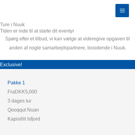
Gå
MAI
til
ME
indholdet
Ture i Nuuk
Tiden er inde til at starte dit eventyr
Spørg efter et tilbud, vi kan vælge at videregive opgaven til
anden af nogle samarbejdspartnere, bosidende i Nuuk.
Exclusive!
Pakke 1
Fra
DKK5,000
3 dages tur
Qooqqut Nuan
Kapisillit Isfjord