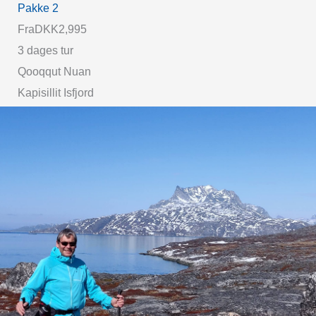
Pakke 2
Fra
DKK2,995
3 dages tur
Qooqqut Nuan
Kapisillit Isfjord