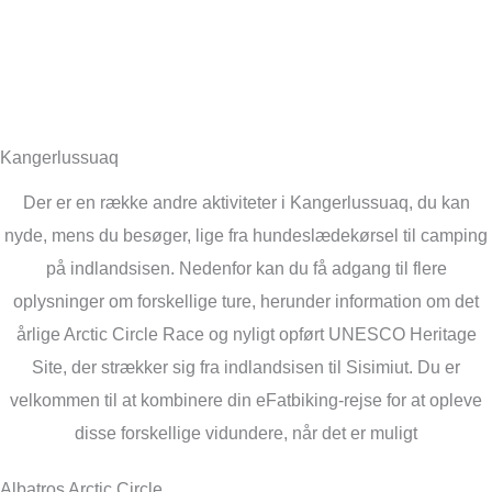
Sunset:
11:41 pm
32 %
1010 mb
11 Km/h
Weather from OpenWeatherMap
Kangerlussuaq
Der er en række andre aktiviteter i Kangerlussuaq, du kan
nyde, mens du besøger, lige fra hundeslædekørsel til camping
på indlandsisen. Nedenfor kan du få adgang til flere
oplysninger om forskellige ture, herunder information om det
årlige Arctic Circle Race og nyligt opført UNESCO Heritage
Site, der strækker sig fra indlandsisen til Sisimiut. Du er
velkommen til at kombinere din eFatbiking-rejse for at opleve
disse forskellige vidundere, når det er muligt
Albatros Arctic Circle