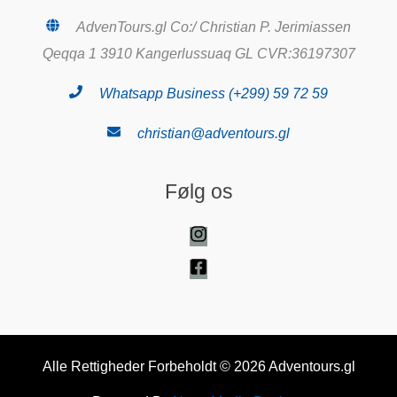
AdvenTours.gl Co:/ Christian P. Jerimiassen
Qeqqa 1 3910 Kangerlussuaq GL CVR:36197307
Whatsapp Business (+299) 59 72 59
christian@adventours.gl
Følg os
Alle Rettigheder Forbeholdt © 2026 Adventours.gl