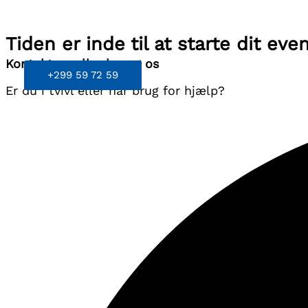
Weather from Open
KONTAKT OS
Tiden er inde til at starte dit eve
Kontakt os eller besøg os
+299 59 72 59
Er du i tvivl eller har brug for hjælp?