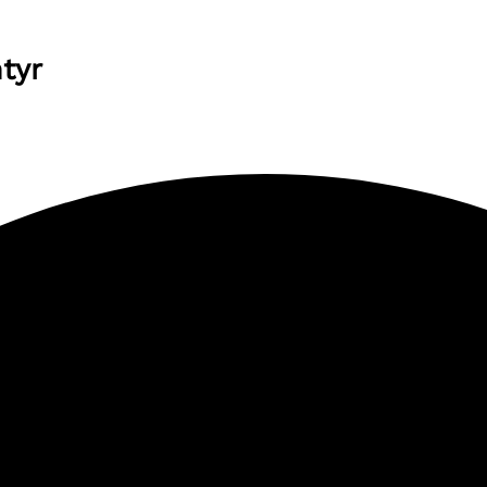
WeatherMap
ntyr