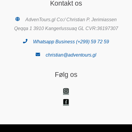
Kontakt os
AdvenTours.gl Co:/ Christian P. Jerimiassen
Qeqqa 1 3910 Kangerlussuaq GL CVR:36197307
Whatsapp Business (+299) 59 72 59
christian@adventours.gl
Følg os