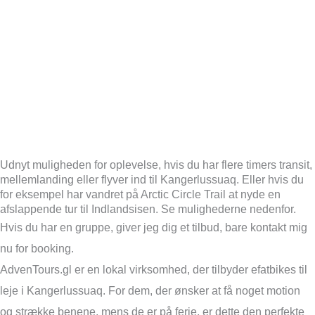
Wind Gust:
6 Km/h
Clouds:
99%
Visibility:
10 km
Sunrise:
5:28 am
Sunset:
11:28 pm
Weather from OpenWeatherMap
Udnyt muligheden for oplevelse, hvis du har flere timers transit,
mellemlanding eller flyver ind til Kangerlussuaq. Eller hvis du
for eksempel har vandret på Arctic Circle Trail at nyde en
afslappende tur til Indlandsisen. Se mulighederne nedenfor.
Hvis du har en gruppe, giver jeg dig et tilbud, bare kontakt mig
nu for booking.
AdvenTours.gl er en lokal virksomhed, der tilbyder efatbikes til
leje i Kangerlussuaq. For dem, der ønsker at få noget motion
og strække benene, mens de er på ferie, er dette den perfekte