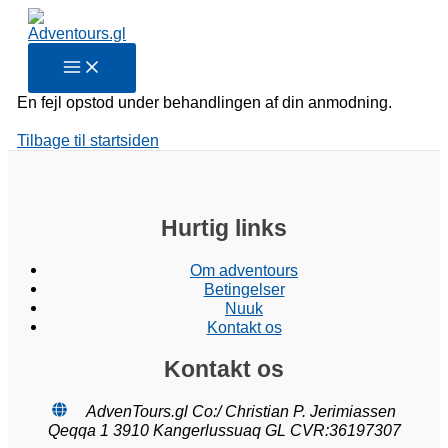
MAIN
Gå
MENU
til
indholdet
En fejl opstod under behandlingen af din anmodning.
Tilbage til startsiden
Hurtig links
Om adventours
Betingelser
Nuuk
Kontakt os
Kontakt os
AdvenTours.gl Co:/ Christian P. Jerimiassen
Qeqqa 1 3910 Kangerlussuaq GL CVR:36197307