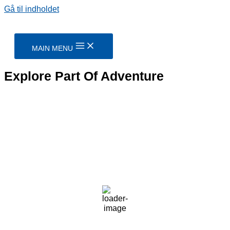
Gå til indholdet
MAIN MENU
Explore Part Of Adventure
Kangerlussuaq
Kangerlussuaq, GL
7:17 am,
aug 9, 2026
7
°C
overcast clouds
53 %
1022 mb