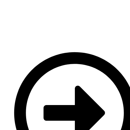
6 Km/h
Wind Gust:
6 Km/h
Clouds:
99%
Visibility:
10 km
Sunrise:
5:28 am
Sunset:
11:28 pm
Weather from OpenWeatherMap